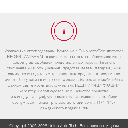
Уважаемые автовладельцы! Компания "ЮнионАвтоТех" является
НЕОФИЦИАЛЬНЫМ техническим центром по обслуживанию и
ремонту автомобилей представленных марок. Никакого
отношения ни к официальным представителям (дилерам), ни к
самим производителям транспортных средств автосервис не
имеет! Все упоминания торговых знаков (марок автомобилей) на
данном сайте носят исключительно ИДЕНТИФИЦИРУЮЩИЙ
характер (используются не в качестве средства
индивидуализации), указывают, какие именно автомобили
обслуживает техцентр (в соответствии со ст. 1474, 1487
Гражданского Кодекса РФ).
Copyright 2006-2026 Union Auto Tech. Все права защищены