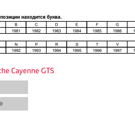
che Cayenne GTS
9