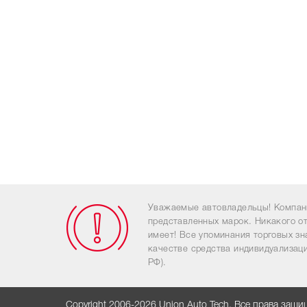
Уважаемые автовладельцы! Компан
представленных марок. Никакого о
имеет! Все упоминания торговых з
качестве средства индивидуализаци
РФ).
Copyright 2006-2026 Union Auto Tech. Все права защ