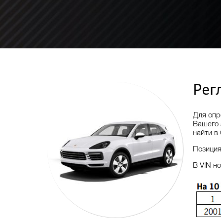
Рег
Для опр
Вашего 
найти в
Позици
В VIN н