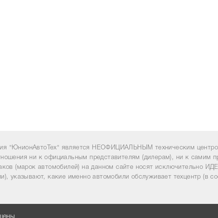
ия "ЮнионАвтоТех" является НЕОФИЦИАЛЬНЫМ техническим центром
тношения ни к официальным представителям (дилерам), ни к самим п
наков (марок автомобилей) на данном сайте носят исключительно 
и), указывают, какие именно автомобили обслуживает техцентр (в со
ищены