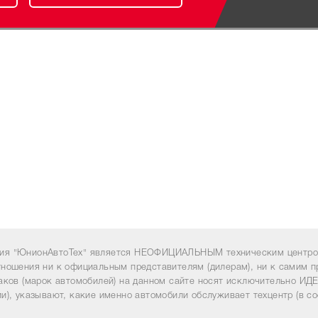
ия "ЮнионАвтоТех" является НЕОФИЦИАЛЬНЫМ техническим центром
тношения ни к официальным представителям (дилерам), ни к самим п
наков (марок автомобилей) на данном сайте носят исключительно 
и), указывают, какие именно автомобили обслуживает техцентр (в со