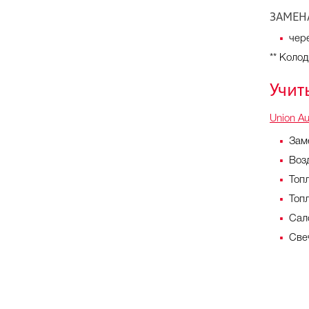
ЗАМЕН
чер
** Коло
Учит
Union Au
Зам
Воз
Топ
Топ
Сал
Све