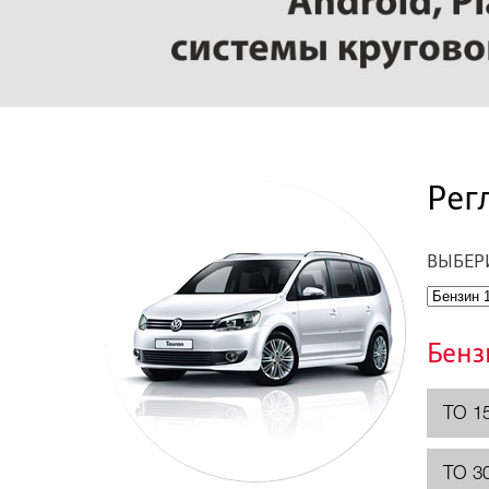
Рег
ВЫБЕР
Бенз
ТО 1
ТО 3